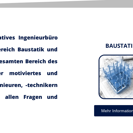
atives Ingenieurbüro
BAUSTATI
ereich Baustatik und
gesamten Bereich des
er motiviertes und
nieuren, -technikern
n allen Fragen und
Mehr Informatio